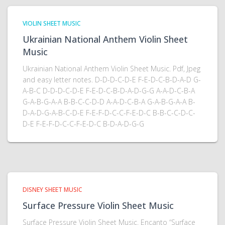
VIOLIN SHEET MUSIC
Ukrainian National Anthem Violin Sheet
Music
Ukrainian National Anthem Violin Sheet Music. Pdf, Jpeg
and easy letter notes. D-D-D-C-D-E F-E-D-C-B-D-A-D G-
A-B-C D-D-D-C-D-E F-E-D-C-B-D-A-D-G-G A-A-D-C-B-A
G-A-B-G-A-A B-B-C-C-D-D A-A-D-C-B-A G-A-B-G-A-A B-
D-A-D-G-A-B-C-D-E F-E-F-D-C-C-F-E-D-C B-B-C-C-D-C-
D-E F-E-F-D-C-C-F-E-D-C B-D-A-D-G-G
DISNEY SHEET MUSIC
Surface Pressure Violin Sheet Music
Surface Pressure Violin Sheet Music. Encanto “Surface