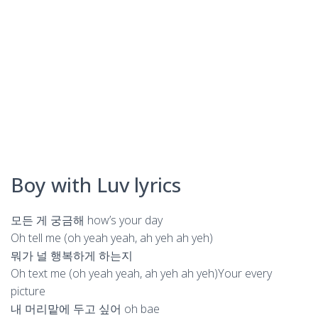
Boy with Luv lyrics
모든 게 궁금해 how’s your day
Oh tell me (oh yeah yeah, ah yeh ah yeh)
뭐가 널 행복하게 하는지
Oh text me (oh yeah yeah, ah yeh ah yeh)Your every
picture
내 머리맡에 두고 싶어 oh bae